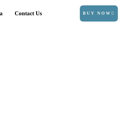
a
Contact Us
BUY NOW
ciones Casi
ipo Sobre