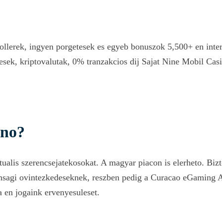
llerek, ingyen porgetesek es egyeb bonuszok 5,500+ en inter
esek, kriptovalutak, 0% tranzakcios dij Sajat Nine Mobil Cas
ino?
tualis szerencsejatekosokat. A magyar piacon is elerheto. Biz
onsagi ovintezkedeseknek, reszben pedig a Curacao eGaming Au
 en jogaink ervenyesuleset.