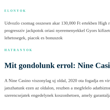
ELONYOK
Udvozlo csomag osszesen akar 130,000 Ft ertekben High ro
progressziv jackpotok oriasi nyeremenyekkel Gyors kifizet
lehetosegek, piacok es bonuszok
HATRANYOK
Mit gondolunk errol: Nine Cas
A Nine Casino viszonylag uj oldal, 2020 ota fogadja en vir
jatszhatunk ezen az oldalon, reszben a megfelelo adatbizt
szerencsejatek engedelynek koszonhetoen, amely garantalja