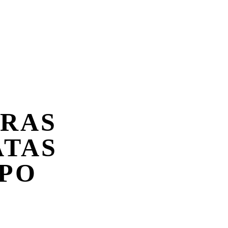
IRAS
ATAS
PO