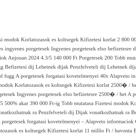
 modok Korlatozasok es koltsegek Kifizetesi korlat 2 800 000
es ingyenes porgetesek Ingyenes porgetesek elso befizetesre 
ciok Anjouan 2024 4.3/5 140 000 Ft Porgetesek 200 Tobb mut
ugg Befizetesi dij Lehetnek dijak Penzfelveteli dij Lehetnek d
tol fugg A porgetesek forgatasi kovetelmenyei 40x Alapveto i
dok Korlatozasok es koltsegek Kifizetesi korlat 2500� / het
getesek Ingyenes porgetesek elso befizetesre 2500� / het A p
5 500% akar 390 000 Ft-ig Tobb mutatasa Fizetesi modok Ko
 vonatkozhatnak ra Penzfelveteli dij Dijak vonatkozhatnak ra 
 A porgetesek forgatasi kovetelmenyei – Alapveto informaciok
zasok es koltsegek Kifizetesi korlat 11 millio Ft / havonta B