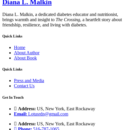
Diana L. Malkin
Diana L. Malkin, a dedicated diabetes educator and nutritionist,
brings warmth and insight to
The Crossing
, a heartfelt story about
friendship, resilience, and living with diabetes.
Quick Links
Home
About Author
About Book
Quick Links
Press and Media
Contact Us
Get In Touch
Address:
US, New York, East Rockaway
Email:
Lotusrdn@gmail.com
Address:
US, New York, East Rockaway
Phone:
516-787-1065