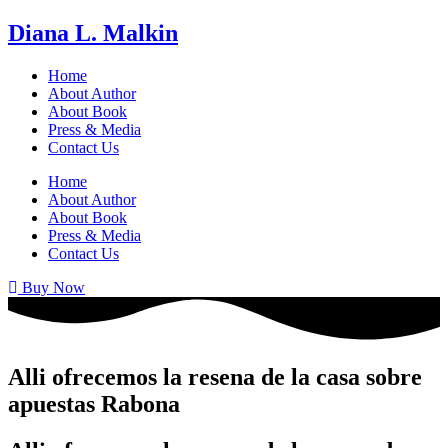
Diana L. Malkin
Home
About Author
About Book
Press & Media
Contact Us
Home
About Author
About Book
Press & Media
Contact Us
Buy Now
Alli ofrecemos la resena de la casa sobre
apuestas Rabona