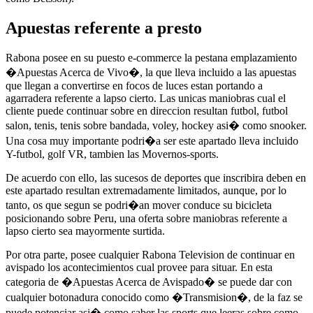
Apuestas referente a presto
Rabona posee en su puesto e-commerce la pestana emplazamiento
�Apuestas Acerca de Vivo�, la que lleva incluido a las apuestas
que llegan a convertirse en focos de luces estan portando a
agarradera referente a lapso cierto. Las unicas maniobras cual el
cliente puede continuar sobre en direccion resultan futbol, futbol
salon, tenis, tenis sobre bandada, voley, hockey asi� como snooker.
Una cosa muy importante podri�a ser este apartado lleva incluido
Y-futbol, golf VR, tambien las Movernos-sports.
De acuerdo con ello, las sucesos de deportes que inscribira deben en
este apartado resultan extremadamente limitados, aunque, por lo
tanto, os que segun se podri�an mover conduce su bicicleta
posicionando sobre Peru, una oferta sobre maniobras referente a
lapso cierto sea mayormente surtida.
Por otra parte, posee cualquier Rabona Television de continuar en
avispado los acontecimientos cual provee para situar. En esta
categoria de �Apuestas Acerca de Avispado� se puede dar con
cualquier botonadura conocido como �Transmision�, de la faz se
puede potenciar asi� como saber las sports que leeras sobre como