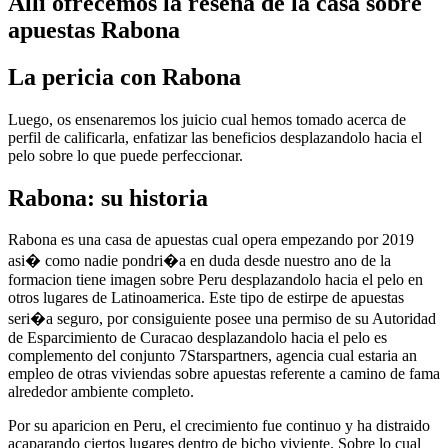
Alli ofrecemos la resena de la casa sobre
apuestas Rabona
La pericia con Rabona
Luego, os ensenaremos los juicio cual hemos tomado acerca de
perfil de calificarla, enfatizar las beneficios desplazandolo hacia el
pelo sobre lo que puede perfeccionar.
Rabona: su historia
Rabona es una casa de apuestas cual opera empezando por 2019
asi� como nadie pondri�a en duda desde nuestro ano de la
formacion tiene imagen sobre Peru desplazandolo hacia el pelo en
otros lugares de Latinoamerica. Este tipo de estirpe de apuestas
seri�a seguro, por consiguiente posee una permiso de su Autoridad
de Esparcimiento de Curacao desplazandolo hacia el pelo es
complemento del conjunto 7Starspartners, agencia cual estaria an
empleo de otras viviendas sobre apuestas referente a camino de fama
alrededor ambiente completo.
Por su aparicion en Peru, el crecimiento fue continuo y ha distraido
acaparando ciertos lugares dentro de bicho viviente. Sobre lo cual