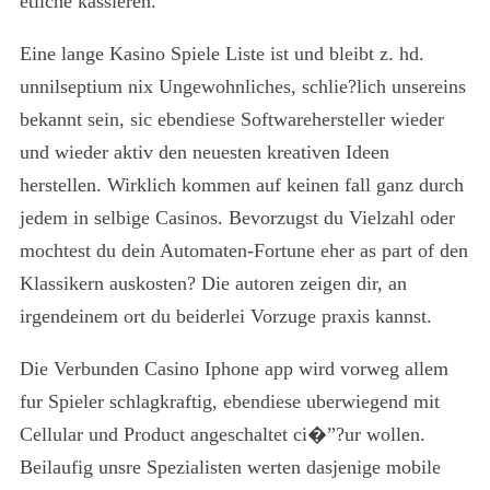
etliche kassieren.
Eine lange Kasino Spiele Liste ist und bleibt z. hd.
unnilseptium nix Ungewohnliches, schlie?lich unsereins
bekannt sein, sic ebendiese Softwarehersteller wieder
und wieder aktiv den neuesten kreativen Ideen
herstellen. Wirklich kommen auf keinen fall ganz durch
jedem in selbige Casinos. Bevorzugst du Vielzahl oder
mochtest du dein Automaten-Fortune eher as part of den
Klassikern auskosten? Die autoren zeigen dir, an
irgendeinem ort du beiderlei Vorzuge praxis kannst.
Die Verbunden Casino Iphone app wird vorweg allem
fur Spieler schlagkraftig, ebendiese uberwiegend mit
Cellular und Product angeschaltet ci�”?ur wollen.
Beilaufig unsre Spezialisten werten dasjenige mobile