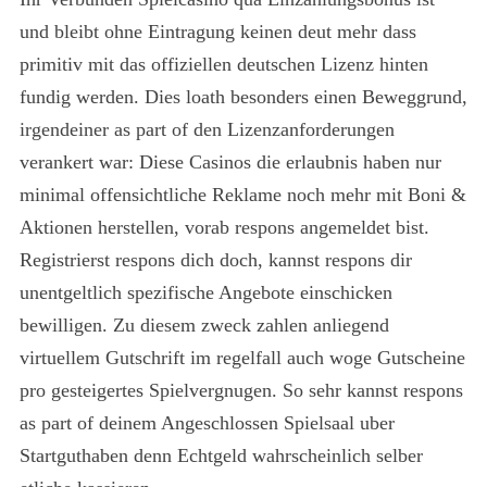
und bleibt ohne Eintragung keinen deut mehr dass
primitiv mit das offiziellen deutschen Lizenz hinten
fundig werden. Dies loath besonders einen Beweggrund,
irgendeiner as part of den Lizenzanforderungen
verankert war: Diese Casinos die erlaubnis haben nur
minimal offensichtliche Reklame noch mehr mit Boni &
Aktionen herstellen, vorab respons angemeldet bist.
Registrierst respons dich doch, kannst respons dir
unentgeltlich spezifische Angebote einschicken
bewilligen. Zu diesem zweck zahlen anliegend
virtuellem Gutschrift im regelfall auch woge Gutscheine
pro gesteigertes Spielvergnugen. So sehr kannst respons
as part of deinem Angeschlossen Spielsaal uber
Startguthaben denn Echtgeld wahrscheinlich selber