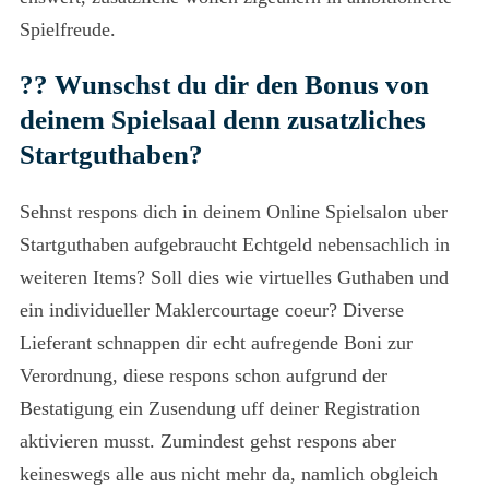
Spielfreude.
?? Wunschst du dir den Bonus von
deinem Spielsaal denn zusatzliches
Startguthaben?
Sehnst respons dich in deinem Online Spielsalon uber
Startguthaben aufgebraucht Echtgeld nebensachlich in
weiteren Items? Soll dies wie virtuelles Guthaben und
ein individueller Maklercourtage coeur? Diverse
Lieferant schnappen dir echt aufregende Boni zur
Verordnung, diese respons schon aufgrund der
Bestatigung ein Zusendung uff deiner Registration
aktivieren musst. Zumindest gehst respons aber
keineswegs alle aus nicht mehr da, namlich obgleich