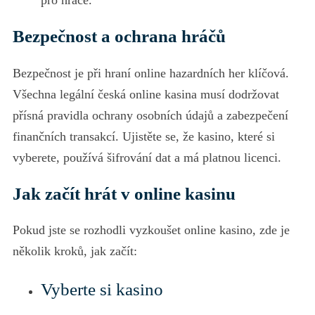
pro hráče.
Bezpečnost a ochrana hráčů
Bezpečnost je při hraní online hazardních her klíčová.
Všechna legální česká online kasina musí dodržovat
přísná pravidla ochrany osobních údajů a zabezpečení
finančních transakcí. Ujistěte se, že kasino, které si
vyberete, používá šifrování dat a má platnou licenci.
Jak začít hrát v online kasinu
Pokud jste se rozhodli vyzkoušet online kasino, zde je
několik kroků, jak začít:
Vyberte si kasino