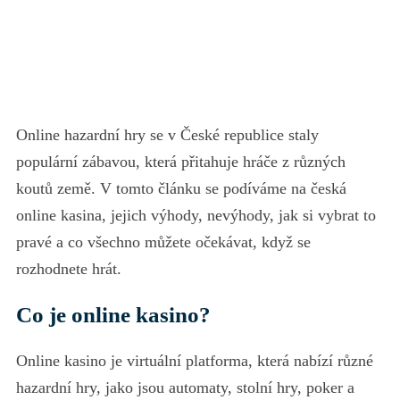
CZECH ONLINE
CASINO: VŠE, CO
POTŘEBUJETE VĚDĚT
Online hazardní hry se v České republice staly
populární zábavou, která přitahuje hráče z různých
koutů země. V tomto článku se podíváme na česká
online kasina, jejich výhody, nevýhody, jak si vybrat to
pravé a co všechno můžete očekávat, když se
rozhodnete hrát.
Co je online kasino?
Online kasino je virtuální platforma, která nabízí různé
hazardní hry, jako jsou automaty, stolní hry, poker a