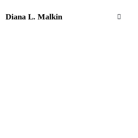
Diana L. Malkin
About Author
About Book
Press & Media
Contact Us
Czech Online
Casino: Vše, Co
Potřebujete Vědět