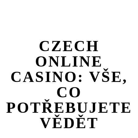
CZECH
ONLINE
CASINO: VŠE,
CO
POTŘEBUJETE
VĚDĚT