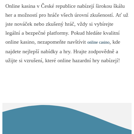
Online kasina v České republice nabízejí širokou škálu
her a možností pro hráče všech úrovní zkušeností. Ať už
jste nováček nebo zkušený hráč, vždy si vybírejte
legální a bezpečné platformy. Pokud hledáte kvalitní
online kasino, nezapomeňte navštívit
, kde
online casino
najdete nejlepší nabídky a hry. Hrajte zodpovědně a
užijte si vzrušení, které online hazardní hry nabízejí!