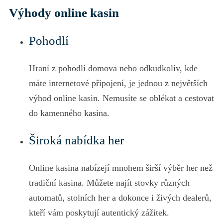
Výhody online kasin
Pohodlí
Hraní z pohodlí domova nebo odkudkoliv, kde
máte internetové připojení, je jednou z největších
výhod online kasin. Nemusíte se oblékat a cestovat
do kamenného kasina.
Široká nabídka her
Online kasina nabízejí mnohem širší výběr her než
tradiční kasina. Můžete najít stovky různých
automatů, stolních her a dokonce i živých dealerů,
kteří vám poskytují autentický zážitek.