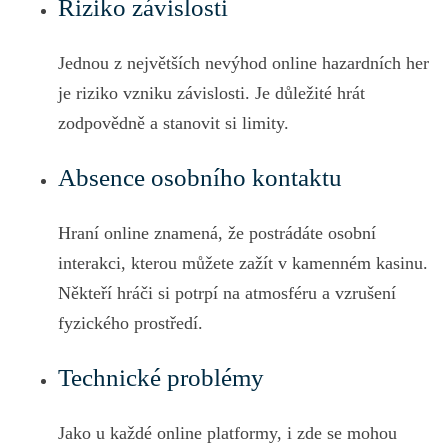
Riziko závislosti
Jednou z největších nevýhod online hazardních her
je riziko vzniku závislosti. Je důležité hrát
zodpovědně a stanovit si limity.
Absence osobního kontaktu
Hraní online znamená, že postrádáte osobní
interakci, kterou můžete zažít v kamenném kasinu.
Někteří hráči si potrpí na atmosféru a vzrušení
fyzického prostředí.
Technické problémy
Jako u každé online platformy, i zde se mohou