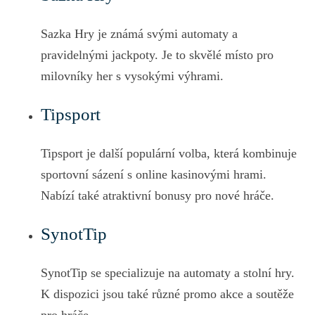
Sazka Hry je známá svými automaty a
pravidelnými jackpoty. Je to skvělé místo pro
milovníky her s vysokými výhrami.
Tipsport
Tipsport je další populární volba, která kombinuje
sportovní sázení s online kasinovými hrami.
Nabízí také atraktivní bonusy pro nové hráče.
SynotTip
SynotTip se specializuje na automaty a stolní hry.
K dispozici jsou také různé promo akce a soutěže