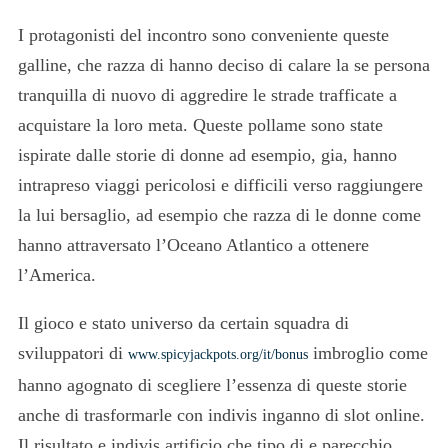
I protagonisti del incontro sono conveniente queste
galline, che razza di hanno deciso di calare la se persona
tranquilla di nuovo di aggredire le strade trafficate a
acquistare la loro meta. Queste pollame sono state
ispirate dalle storie di donne ad esempio, gia, hanno
intrapreso viaggi pericolosi e difficili verso raggiungere
la lui bersaglio, ad esempio che razza di le donne come
hanno attraversato l’Oceano Atlantico a ottenere
l’America.
Il gioco e stato universo da certain squadra di
sviluppatori di
imbroglio come
www.spicyjackpots.org/it/bonus
hanno agognato di scegliere l’essenza di queste storie
anche di trasformarle con indivis inganno di slot online.
Il risultato e indivis artificio che tipo di e parecchio