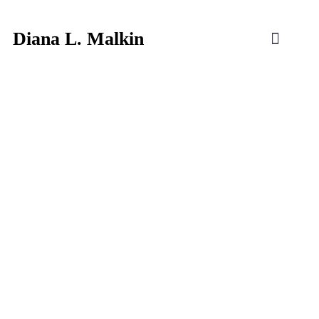
Diana L. Malkin
About Author
About Book
Press & Media
Contact Us
Eppure Dietro
Questo Inganno
C’e Una Scusa
Coinvolgente Di
Nuovo Sensibile