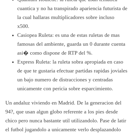
cuantica y no ha transpirado apariencia futurista de
la cual hallaras multiplicadores sobre incluso
x500.
Casiopea Ruleta: es una de estas ruletas de mas
famosas del ambiente, guarda un 0 durante cuenta
asi� como dispone de RTP del %.
Express Ruleta: la ruleta sobra apropiada en caso
de que te gustaria efectuar partidas rapidas joviales
un bajo numero de distracciones y centradas
unicamente con pericia sobre esparcimiento.
Un andaluz viviendo en Madrid. De la generacion del
94?, que usan algun globo referente a los pies desde
chico pero nunca bastante util utilizandolo. Pase de latir
el futbol jugandolo a unicamente verlo desplazandolo