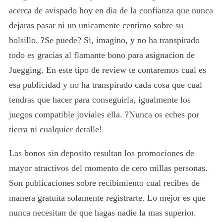
acerca de avispado hoy en dia de la confianza que nunca
dejaras pasar ni un unicamente centimo sobre su
bolsillo. ?Se puede? Si, imagino, y no ha transpirado
todo es gracias al flamante bono para asignacion de
Juegging. En este tipo de review te contaremos cual es
esa publicidad y no ha transpirado cada cosa que cual
tendras que hacer para conseguirla, igualmente los
juegos compatible joviales ella. ?Nunca os eches por
tierra ni cualquier detalle!
Las bonos sin deposito resultan los promociones de
mayor atractivos del momento de cero millas personas.
Son publicaciones sobre recibimiento cual recibes de
manera gratuita solamente registrarte. Lo mejor es que
nunca necesitan de que hagas nadie la mas superior.