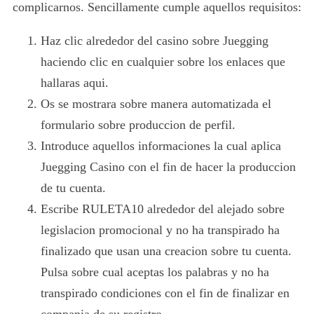
complicarnos. Sencillamente cumple aquellos requisitos:
Haz clic alrededor del casino sobre Juegging
haciendo clic en cualquier sobre los enlaces que
hallaras aqui.
Os se mostrara sobre manera automatizada el
formulario sobre produccion de perfil.
Introduce aquellos informaciones la cual aplica
Juegging Casino con el fin de hacer la produccion
de tu cuenta.
Escribe RULETA10 alrededor del alejado sobre
legislacion promocional y no ha transpirado ha
finalizado que usan una creacion sobre tu cuenta.
Pulsa sobre cual aceptas los palabras y no ha
transpirado condiciones con el fin de finalizar en