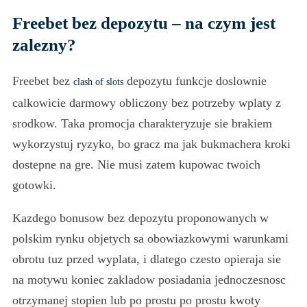
Freebet bez depozytu – na czym jest
zalezny?
Freebet bez
depozytu funkcje doslownie
clash of slots
calkowicie darmowy obliczony bez potrzeby wplaty z
srodkow. Taka promocja charakteryzuje sie brakiem
wykorzystuj ryzyko, bo gracz ma jak bukmachera kroki
dostepne na gre. Nie musi zatem kupowac twoich
gotowki.
Kazdego bonusow bez depozytu proponowanych w
polskim rynku objetych sa obowiazkowymi warunkami
obrotu tuz przed wyplata, i dlatego czesto opieraja sie
na motywu koniec zakladow posiadania jednoczesnosc
otrzymanej stopien lub po prostu po prostu kwoty