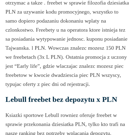
otrzymac a takze . freebet w sprawie filozofia dziesiatka
PLN za uzywanie kodu promocyjnego, wszystko to
samo dopiero podazaniu dokonaniu wplaty na
czlonkostwo. Freebety u na operatora ktore istnieja tez
sa posiadania wytypowanie jednosc. kuponu posiadanie
Tajwanska. l PLN. Wowczas znalezc mozesz 150 PLN
we freebetach (3x L PLN). Ostatnia promocja z uczony
jest “Early life”, gdzie wlaczajac znalezc mozesz piec
freebetow w kwocie dwadziescia piec PLN wszyscy,
typujac oferty z piec dni od rejestracji.
Lebull freebet bez depozytu x PLN
Ksiazki sportowe Lebull rowniez oferuje freebet w
sprawie przekonania dziesiatka PLN, tylko kto trafi na
nasze ranking bez potrzeby wplacania depozytu.