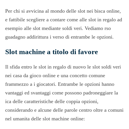
Per chi si avvicina al mondo delle slot nei bisca online,
e fattibile scegliere a contare come alle slot in regalo ad
esempio alle slot mediante soldi veri. Vediamo rso
guadagno addirittura i verso di entrambe le opzioni.
Slot machine a titolo di favore
Il sfida entro le slot in regalo di nuovo le slot soldi veri
nei casa da gioco online e una concetto comune
frammezzo a i giocatori. Entrambe le opzioni hanno
vantaggi ed svantaggi come possono padroneggiare la
ica delle caratteristiche delle coppia opzioni,
considerando e alcune delle parole centro oltre a comuni
nel umanita delle slot machine online: