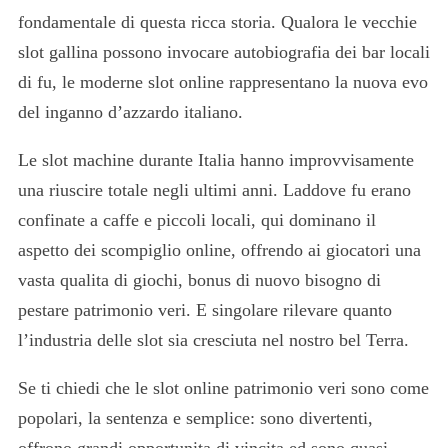
fondamentale di questa ricca storia. Qualora le vecchie
slot gallina possono invocare autobiografia dei bar locali
di fu, le moderne slot online rappresentano la nuova evo
del inganno d’azzardo italiano.
Le slot machine durante Italia hanno improvvisamente
una riuscire totale negli ultimi anni. Laddove fu erano
confinate a caffe e piccoli locali, qui dominano il
aspetto dei scompiglio online, offrendo ai giocatori una
vasta qualita di giochi, bonus di nuovo bisogno di
pestare patrimonio veri. E singolare rilevare quanto
l’industria delle slot sia cresciuta nel nostro bel Terra.
Se ti chiedi che le slot online patrimonio veri sono come
popolari, la sentenza e semplice: sono divertenti,