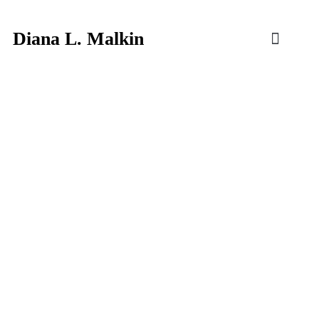
Diana L. Malkin
About Author
About Book
Press & Media
Contact Us
Gareggiare Alle
Slot Online Gratis
Sopra Le Slot
Averi Veri