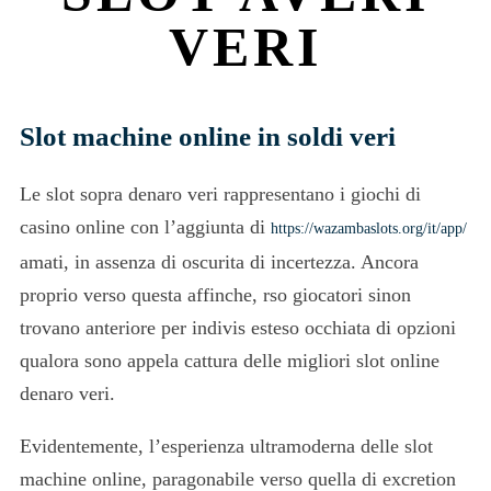
VERI
Slot machine online in soldi veri
Le slot sopra denaro veri rappresentano i giochi di
casino online con l’aggiunta di
https://wazambaslots.org/it/app/
amati, in assenza di oscurita di incertezza. Ancora
proprio verso questa affinche, rso giocatori sinon
trovano anteriore per indivis esteso occhiata di opzioni
qualora sono appela cattura delle migliori slot online
denaro veri.
Evidentemente, l’esperienza ultramoderna delle slot
machine online, paragonabile verso quella di excretion