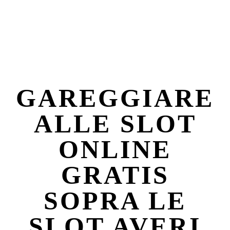
GAREGGIARE
ALLE SLOT
ONLINE
GRATIS
SOPRA LE
SLOT AVERI