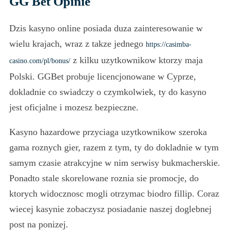
GG Bet Opinie
Dzis kasyno online posiada duza zainteresowanie w
wielu krajach, wraz z takze jednego
https://casimba-
z kilku uzytkownikow ktorzy maja
casino.com/pl/bonus/
Polski. GGBet probuje licencjonowane w Cyprze,
dokladnie co swiadczy o czymkolwiek, ty do kasyno
jest oficjalne i mozesz bezpieczne.
Kasyno hazardowe przyciaga uzytkownikow szeroka
gama roznych gier, razem z tym, ty do dokladnie w tym
samym czasie atrakcyjne w nim serwisy bukmacherskie.
Ponadto stale skorelowane roznia sie promocje, do
ktorych widocznosc mogli otrzymac biodro fillip. Coraz
wiecej kasynie zobaczysz posiadanie naszej doglebnej
post na ponizej.