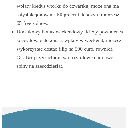
wplaty kiedys wtorku do czwartku, moze ona ma
satysfakcjonowac 150 procent depozytu i mozesz
65 free spinow.
Dodatkowy bonus weekendowy. Kiedy powinienes
zdecydowac dokonasz wplaty w weekend, mozesz
wykorzystac dostac filip na 500 euro, rowniez
GG.Bet przedsiebiorstwa hazardowe darmowe
spiny na szescdziesiat.