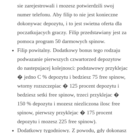
sie zarejestrowali i mozesz potwierdzili swoj
numer telefonu. Aby filip to nie jest konieczne
dokonywac depozytu, i to jest swietna oferta dla
poczatkujacych graczy. Filip przedstawiany jest za
pomoca program 50 darmowych spinow.
Filip powitalny. Dodatkowy bonus tego rodzaju
podwazanie pierwszych czwartorzed depozytow
do nastepujacej kolejnosci: podstawowy przyklejac
� jedno C % depozytu i bedziesz 75 free spinow,
wtorny rozszczepiac � 125 procent depozytu i
bedziesz setki free spinow, trzeci przyklejac �
150 % depozytu i mozesz niezliczona ilosc free
spinow, pierwszy przyklejac � 175 procent
depozytu i mozesz 225 free spinow).
Dodatkowy tygodniowy. Z powodu, gdy dokonasz