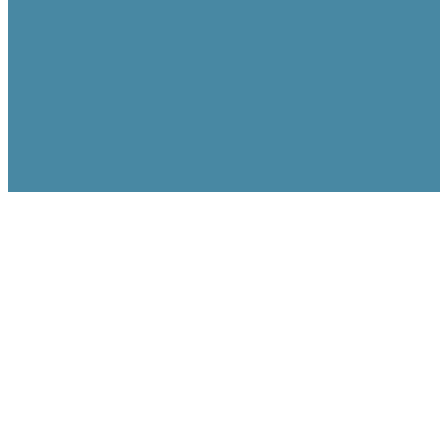
© 2025 By All Right Reserved