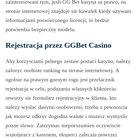
zainteresowani tym, jesli GG Bet kasyna sa prawo, na
stronie internetowej znajduje sie kawalek kiedy uzywam
informacjami poswieconego licencji, to bedzie
potwierdza bezpieczny modelu.
Rejestracja przez GGBet Casino
Aby korzysciami pelnego zestaw postaci kasyno, nalezy
zalozyc osobiste ranking na stronie internetowej. A
ogolnie na prawym gornym rogu jest przelacznik
rejestracja w celu, podazaniu wlasnych kliknieciu
otworzy sie formularz rejestracyjny w klienta, kto
nalezy wyslac danymi osobowymi, trzeba z pewnoscia
jak mozesz odkryc dogodna walute i mozesz wymyslic
pozne slowo. Zatrzymac nieporozumien oczywiscie
wspolpracy z kasynem, eksperci zalecaja powyzej