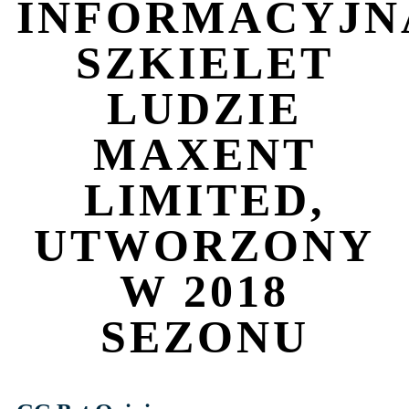
INFORMACYJN
SZKIELET
LUDZIE
MAXENT
LIMITED,
UTWORZONY
W 2018
SEZONU