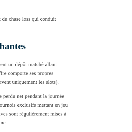
t du chase loss qui conduit
chantes
ent un dépôt matché allant
fre comporte ses propres
uvent uniquement les slots).
 perdu net pendant la journée
ournois exclusifs mettant en jeu
tives sont régulièrement mises à
ine.