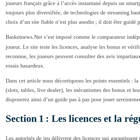
joueurs français grâce à l’accès instantané depuis un smar
toujours plus diversifiée, de technologies de streaming hau
choix d’un site fiable n’est plus anodin ; il doit être guidé 
Basketnews.Net s’est imposé comme le comparateur indépen
joueur. Le site teste les licences, analyse les bonus et véri
reconnue, les joueurs peuvent consulter des avis impartiau
essais hasardeux.
Dans cet article nous décortiquons les points essentiels : la 
(slots, tables, live dealer), les mécanismes des bonus et le
disposerez ainsi d’un guide pas à pas pour jouer sereineme
Section 1 : Les licences et la ré
Les autorités de jeu délivrent des licences qui garantissent 