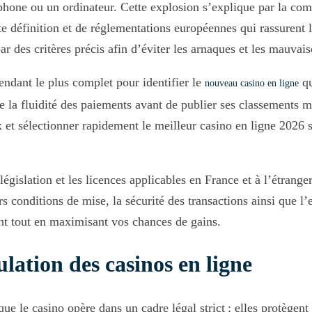
tphone ou un ordinateur. Cette explosion s’explique par la co
te définition et de réglementations européennes qui rassurent 
par des critères précis afin d’éviter les arnaques et les mauvais
dant le plus complet pour identifier le
qu
nouveau casino en ligne
fie la fluidité des paiements avant de publier ses classements 
x et sélectionner rapidement le meilleur casino en ligne 2026
législation et les licences applicables en France et à l’étrange
urs conditions de mise, la sécurité des transactions ainsi que l
nt tout en maximisant vos chances de gains.
gulation des casinos en ligne
que le casino opère dans un cadre légal strict ; elles protègent 