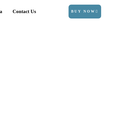
a
Contact Us
BUY NOW
out Ce Que