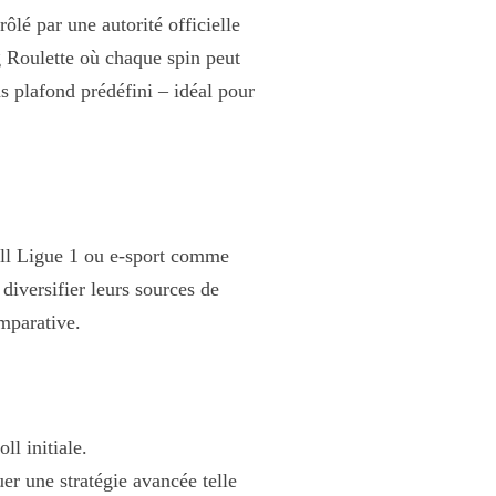
ôlé par une autorité officielle
g Roulette où chaque spin peut
s plafond prédéfini – idéal pour
all Ligue 1 ou e‑sport comme
diversifier leurs sources de
mparative.
ll initiale.
er une stratégie avancée telle