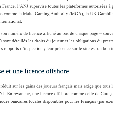
ance, l’ANJ supervise toutes les plateformes autorisées à p
dictions comme la Malta Gaming Authority (MGA), la UK Gamb
ternational.
rer son numéro de licence affiché au bas de chaque page – sou
sont détaillés les droits du joueur et les obligations du prest
apports d’inspection ; leur présence sur le site est un bon i
se et une licence offshore
réduit sur les gains des joueurs français mais exige que tous l
’ANJ. En revanche, une licence offshore comme celle de Curaça
hodes bancaires locales disponibles pour les Français (par e