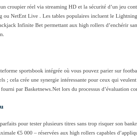
un croupier réel via streaming HD et la sécurité d’un jeu contr
 ou NetEnt Live . Les tables populaires incluent le Lightnin
ackjack Infinite Bet permettant aux high rollers d’enchérir san
n.
ateforme sportsbook intégrée où vous pouvez parier sur footb
ls ; cela crée une synergie intéressante pour ceux qui veulent 
é fourni par Basketnews.Net lors du processus d’évaluation co
eu
rfaits pour tester plusieurs titres sans trop risquer son bankro
ximale €5 000 – réservées aux high rollers capables d’appliqu