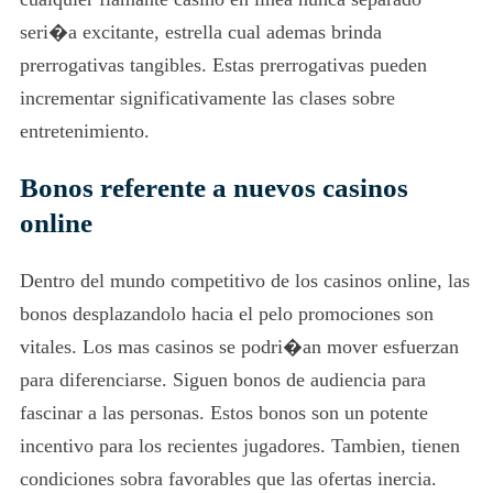
seri�a excitante, estrella cual ademas brinda
prerrogativas tangibles. Estas prerrogativas pueden
incrementar significativamente las clases sobre
entretenimiento.
Bonos referente a nuevos casinos
online
Dentro del mundo competitivo de los casinos online, las
bonos desplazandolo hacia el pelo promociones son
vitales. Los mas casinos se podri�an mover esfuerzan
para diferenciarse. Siguen bonos de audiencia para
fascinar a las personas. Estos bonos son un potente
incentivo para los recientes jugadores. Tambien, tienen
condiciones sobra favorables que las ofertas inercia.