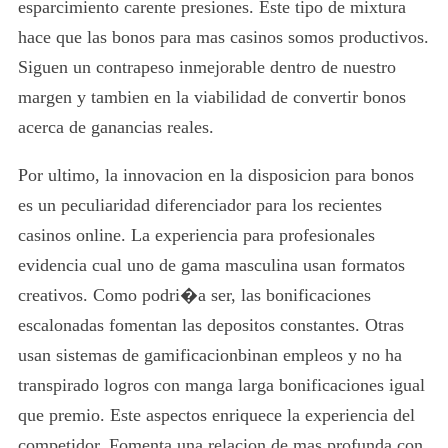
esparcimiento carente presiones. Este tipo de mixtura
hace que las bonos para mas casinos somos productivos.
Siguen un contrapeso inmejorable dentro de nuestro
margen y tambien en la viabilidad de convertir bonos
acerca de ganancias reales.
Por ultimo, la innovacion en la disposicion para bonos
es un peculiaridad diferenciador para los recientes
casinos online. La experiencia para profesionales
evidencia cual uno de gama masculina usan formatos
creativos. Como podri�a ser, las bonificaciones
escalonadas fomentan las depositos constantes. Otras
usan sistemas de gamificacionbinan empleos y no ha
transpirado logros con manga larga bonificaciones igual
que premio. Este aspectos enriquece la experiencia del
competidor. Fomenta una relacion de mas profunda con