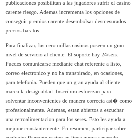
publicaciones posibilitan a las jugadores sufrir el casino
carente riesgo. Ademas incrementa los opciones de
conseguir premios carente desembolsar desmesurados
precios baratos.
Para finalizar, las cero millas casinos poseen un gran
nivel de servicio al cliente. El soporte hay 24/seis.
Puedes comunicarse mediante chat referente a listo,
correo electronico y no ha transpirado, en ocasiones,
para telefonia. Pueden que un gran ayuda al cliente
marca la desigualdad. Inscribira esfuerzan para
solventar inconvenientes de manera correcta asi� como
profesionalmente. Ademas, estan abiertos a escuchar
una retroalimentacion para los seres. Esto les ayuda a
mejorar constantemente. En resumen, participar sobre
cualquier flamante casino en linea nunca separado