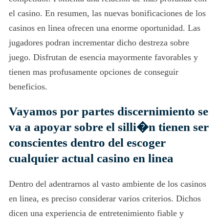
el casino. En resumen, las nuevas bonificaciones de los
casinos en linea ofrecen una enorme oportunidad. Las
jugadores podran incrementar dicho destreza sobre
juego. Disfrutan de esencia mayormente favorables y
tienen mas profusamente opciones de conseguir
beneficios.
Vayamos por partes discernimiento se
va a apoyar sobre el silli�n tienen ser
conscientes dentro del escoger
cualquier actual casino en linea
Dentro del adentrarnos al vasto ambiente de los casinos
en linea, es preciso considerar varios criterios. Dichos
dicen una experiencia de entretenimiento fiable y