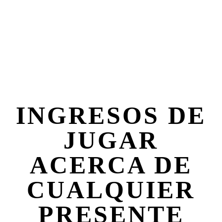
INGRESOS DE
JUGAR
ACERCA DE
CUALQUIER
PRESENTE