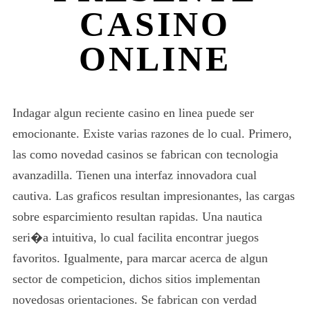
CASINO
ONLINE
Indagar algun reciente casino en linea puede ser
emocionante. Existe varias razones de lo cual. Primero,
las como novedad casinos se fabrican con tecnologia
avanzadilla. Tienen una interfaz innovadora cual
cautiva. Las graficos resultan impresionantes, las cargas
sobre esparcimiento resultan rapidas. Una nautica
seri�a intuitiva, lo cual facilita encontrar juegos
favoritos. Igualmente, para marcar acerca de algun
sector de competicion, dichos sitios implementan
novedosas orientaciones. Se fabrican con verdad