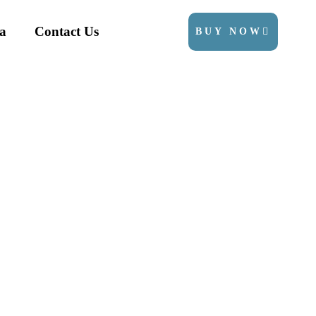
a
Contact Us
BUY NOW
os Codigos
Tanque?