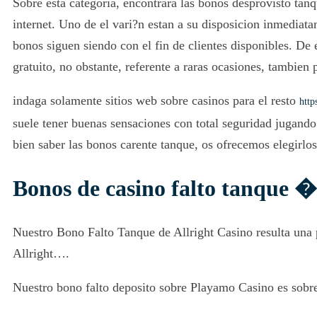
Sobre esta categoria, encontrara las bonos desprovisto ta
internet. Uno de el vari?n estan a su disposicion inmediat
bonos siguen siendo con el fin de clientes disponibles. De
gratuito, no obstante, referente a raras ocasiones, tambien 
indaga solamente sitios web sobre casinos para el resto
http
suele tener buenas sensaciones con total seguridad jugando 
bien saber las bonos carente tanque, os ofrecemos elegirlos
Bonos de casino falto tanque �
Nuestro Bono Falto Tanque de Allright Casino resulta una p
Allright….
Nuestro bono falto deposito sobre Playamo Casino es sobre