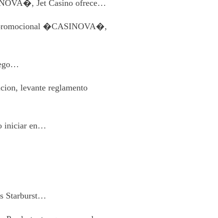
CASINOVA�, Jet Casino ofrece…
odigo promocional �CASINOVA�,
juego…
ion, levante reglamento
o iniciar en…
as Starburst…