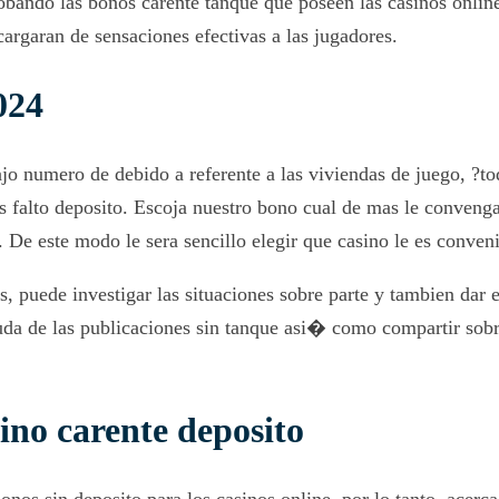
bando las bonos carente tanque que poseen las casinos online
argaran de sensaciones efectivas a las jugadores.
024
o numero de debido a referente a las viviendas de juego, ?tod
falto deposito. Escoja nuestro bono cual de mas le convenga y
 De este modo le sera sencillo elegir que casino le es conven
 puede investigar las situaciones sobre parte y tambien dar el
duda de las publicaciones sin tanque asi� como compartir sobr
ino carente deposito