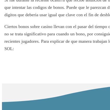
Si fue durante la reciente ocasii?n que recibe anuncios de 
que intentar las codigos de bonos. Puede que le parezcan di
digitos que deberia usar igual que clave con el fin de desb
Ciertos bonos sobre casino llevan con el pasar del tiempo
no se trata significativo para cuando un bono, por consigu
recientes jugadores. Para explicar de que manera trabajan 
SOL: