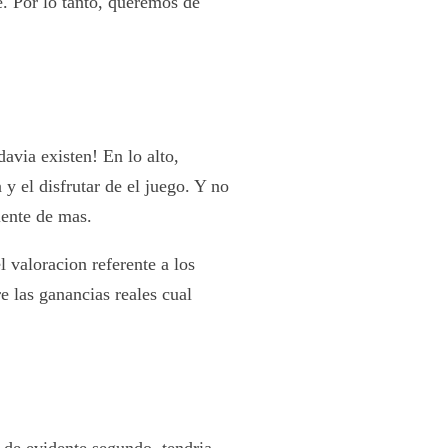
. Por lo tanto, queremos de
avia existen! En lo alto,
 el disfrutar de el juego. Y no
iente de mas.
 valoracion referente a los
e las ganancias reales cual