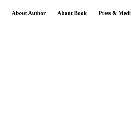
About Author
About Book
Press & Medi
Como Podria Usar L
a Los Casinos Falto 