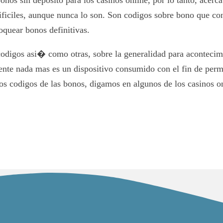
bonos sin deposito para los casinos online, por lo tanto, acerc
ficiles, aunque nunca lo son. Son codigos sobre bono que cons
loquear bonos definitivas.
 codigos asi� como otras, sobre la generalidad para aconteci
iente nada mas es un dispositivo consumido con el fin de perm
los codigos de las bonos, digamos en algunos de los casinos o