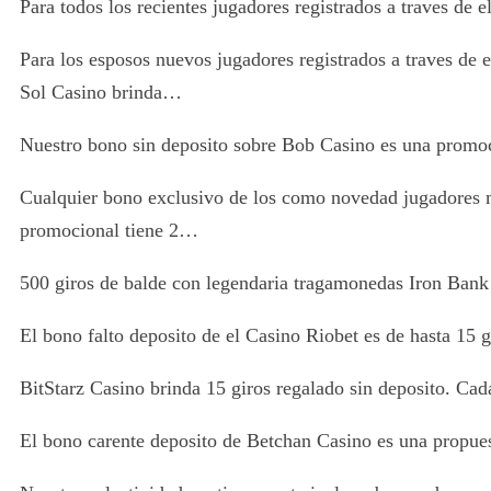
Para todos los recientes jugadores registrados a traves 
Para los esposos nuevos jugadores registrados a traves d
Sol Casino brinda…
Nuestro bono sin deposito sobre Bob Casino es una promoc
Cualquier bono exclusivo de los como novedad jugadores
promocional tiene 2…
500 giros de balde con legendaria tragamonedas Iron Bank 
El bono falto deposito de el Casino Riobet es de hasta 15 
BitStarz Casino brinda 15 giros regalado sin deposito. Cada
El bono carente deposito de Betchan Casino es una propues