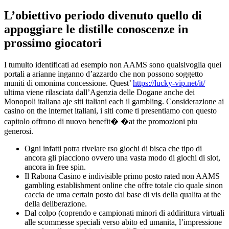
L’obiettivo periodo divenuto quello di
appoggiare le distille conoscenze in
prossimo giocatori
I tumulto identificati ad esempio non AAMS sono qualsivoglia quei
portali a arianne inganno d’azzardo che non possono soggetto
muniti di omonima concessione. Quest’
https://lucky-vip.net/it/
ultima viene rilasciata dall’Agenzia delle Dogane anche dei
Monopoli italiana aje siti italiani each il gambling. Considerazione ai
casino on the internet italiani, i siti come ti presentiamo con questo
capitolo offrono di nuovo benefit� �at the promozioni piu
generosi.
Ogni infatti potra rivelare rso giochi di bisca che tipo di
ancora gli piacciono ovvero una vasta modo di giochi di slot,
ancora in free spin.
Il Rabona Casino e indivisible primo posto rated non AAMS
gambling establishment online che offre totale cio quale sinon
caccia de uma certain posto dal base di vis della qualita at the
della deliberazione.
Dal colpo (coprendo e campionati minori di addirittura virtuali
alle scommesse speciali verso abito ed umanita, l’impressione