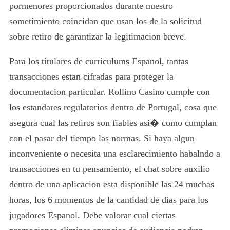
pormenores proporcionados durante nuestro
sometimiento coincidan que usan los de la solicitud
sobre retiro de garantizar la legitimacion breve.
Para los titulares de curriculums Espanol, tantas
transacciones estan cifradas para proteger la
documentacion particular. Rollino Casino cumple con
los estandares regulatorios dentro de Portugal, cosa que
asegura cual las retiros son fiables asi� como cumplan
con el pasar del tiempo las normas. Si haya algun
inconveniente o necesita una esclarecimiento habalndo a
transacciones en tu pensamiento, el chat sobre auxilio
dentro de una aplicacion esta disponible las 24 muchas
horas, los 6 momentos de la cantidad de dias para los
jugadores Espanol. Debe valorar cual ciertas