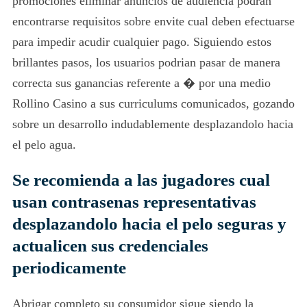
promociones eliminar anuncios de audiencia podran
encontrarse requisitos sobre envite cual deben efectuarse
para impedir acudir cualquier pago. Siguiendo estos
brillantes pasos, los usuarios podrian pasar de manera
correcta sus ganancias referente a � por una medio
Rollino Casino a sus curriculums comunicados, gozando
sobre un desarrollo indudablemente desplazandolo hacia
el pelo agua.
Se recomienda a las jugadores cual
usan contrasenas representativas
desplazandolo hacia el pelo seguras y
actualicen sus credenciales
periodicamente
Abrigar completo su consumidor sigue siendo la