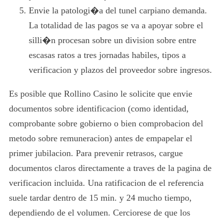
Envie la patologi�a del tunel carpiano demanda.
La totalidad de las pagos se va a apoyar sobre el
silli�n procesan sobre un division sobre entre
escasas ratos a tres jornadas habiles, tipos a
verificacion y plazos del proveedor sobre ingresos.
Es posible que Rollino Casino le solicite que envie
documentos sobre identificacion (como identidad,
comprobante sobre gobierno o bien comprobacion del
metodo sobre remuneracion) antes de empapelar el
primer jubilacion. Para prevenir retrasos, cargue
documentos claros directamente a traves de la pagina de
verificacion incluida. Una ratificacion de el referencia
suele tardar dentro de 15 min. y 24 mucho tiempo,
dependiendo de el volumen. Cerciorese de que los