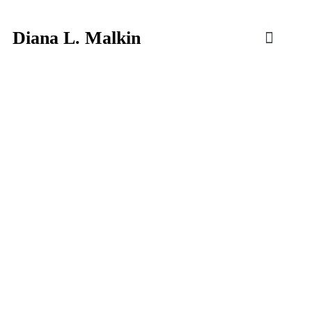
Diana L. Malkin
About Author
About Book
Press & Media
Contact Us
Medidas De
Seguridad De La
Perfil Y
Proteccion De
Hechos Sobre Una