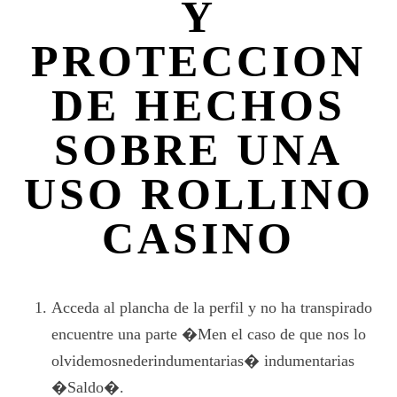
Y
PROTECCION
DE HECHOS
SOBRE UNA
USO ROLLINO
CASINO
Acceda al plancha de la perfil y no ha transpirado
encuentre una parte �Men el caso de que nos lo
olvidemosnederindumentarias� indumentarias
�Saldo�.