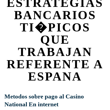
ESTRATEGIAS
BANCARIOS
TI�PICOS
QUE
TRABAJAN
REFERENTE A
ESPANA
Metodos sobre pago al Casino
National En internet