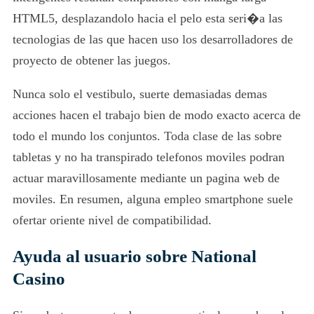
HTML5, desplazandolo hacia el pelo esta seri�a las
tecnologias de las que hacen uso los desarrolladores de
proyecto de obtener las juegos.
Nunca solo el vestibulo, suerte demasiadas demas
acciones hacen el trabajo bien de modo exacto acerca de
todo el mundo los conjuntos. Toda clase de las sobre
tabletas y no ha transpirado telefonos moviles podran
actuar maravillosamente mediante un pagina web de
moviles. En resumen, alguna empleo smartphone suele
ofertar oriente nivel de compatibilidad.
Ayuda al usuario sobre National
Casino