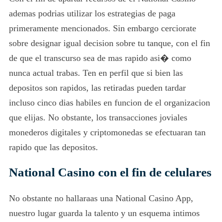
ademas podrias utilizar los estrategias de paga
primeramente mencionados. Sin embargo cerciorate
sobre designar igual decision sobre tu tanque, con el fin
de que el transcurso sea de mas rapido asi� como
nunca actual trabas. Ten en perfil que si bien las
depositos son rapidos, las retiradas pueden tardar
incluso cinco dias habiles en funcion de el organizacion
que elijas. No obstante, los transacciones joviales
monederos digitales y criptomonedas se efectuaran tan
rapido que las depositos.
National Casino con el fin de celulares
No obstante no hallaraas una National Casino App,
nuestro lugar guarda la talento y un esquema intimos