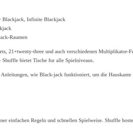
Blackjack, Infinite Blackjack
kjack
-jack-Raumen
ets, 21+twenty-three und auch verschiedenen Multiplikator-F
Shuffle bietet Tische fur alle Spielniveaus.
 Anleitungen, wie Black-jack funktioniert, um die Hauskante
iner einfachen Regeln und schnellen Spielweise. Shuffle host