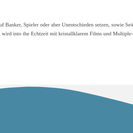
auf Banker, Spieler oder aber Unentschieden setzen, sowie Se
g wird into the Echtzeit mit kristallklarem Films und Multipl