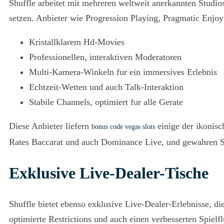
Shuffle arbeitet mit mehreren weltweit anerkannten Studi
setzen. Anbieter wie Progression Playing, Pragmatic Enjo
Kristallklarem Hd-Movies
Professionellen, interaktiven Moderatoren
Multi-Kamera-Winkeln fur ein immersives Erlebnis
Echtzeit-Wetten und auch Talk-Interaktion
Stabile Channels, optimiert fur alle Gerate
Diese Anbieter liefern
einige der ikonisc
bonus code vegas slots
Rates Baccarat und auch Dominance Live, und gewahren Sh
Exklusive Live-Dealer-Tische
Shuffle bietet ebenso exklusive Live-Dealer-Erlebnisse, di
optimierte Restrictions und auch einen verbesserten Spielf