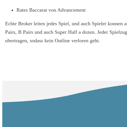
Rates Baccarat von Advancement
Echte Broker leiten jedes Spiel, und auch Spieler konnen 
Pairs, B Pairs und auch Super Half a dozen. Jeder Spielzu
ubertragen, sodass kein Outline verloren geht.