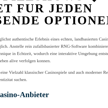
ET FUR JEDEN
SSENDE OPTIONE
glichst authentische Erlebnis eines echten, landbasierten Ca
glich. Anstelle rein zufallsbasierter RNG-Software kombinier
nique in Echtzeit, wodurch eine interaktive Umgebung entsteh
eben alive verfolgen konnen.
ine Vielzahl klassischer Casinospiele und auch moderner Rev
ntizitat suchen.
asino-Anbieter