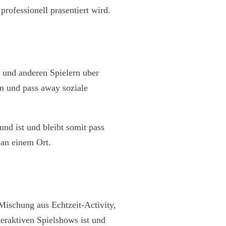
professionell prasentiert wird.
 und anderen Spielern uber
en und pass away soziale
nd ist und bleibt somit pass
 an einem Ort.
 Mischung aus Echtzeit-Activity,
eraktiven Spielshows ist und