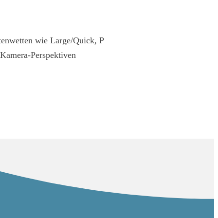
itenwetten wie Large/Quick, P
e-Kamera-Perspektiven