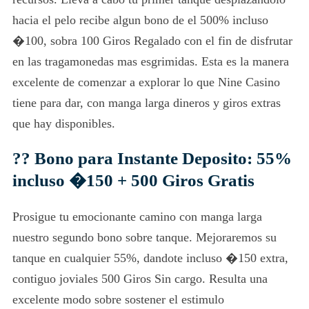
hacia el pelo recibe algun bono de el 500% incluso
�100, sobra 100 Giros Regalado con el fin de disfrutar
en las tragamonedas mas esgrimidas. Esta es la manera
excelente de comenzar a explorar lo que Nine Casino
tiene para dar, con manga larga dineros y giros extras
que hay disponibles.
?? Bono para Instante Deposito: 55%
incluso �150 + 500 Giros Gratis
Prosigue tu emocionante camino con manga larga
nuestro segundo bono sobre tanque. Mejoraremos su
tanque en cualquier 55%, dandote incluso �150 extra,
contiguo joviales 500 Giros Sin cargo. Resulta una
excelente modo sobre sostener el estimulo