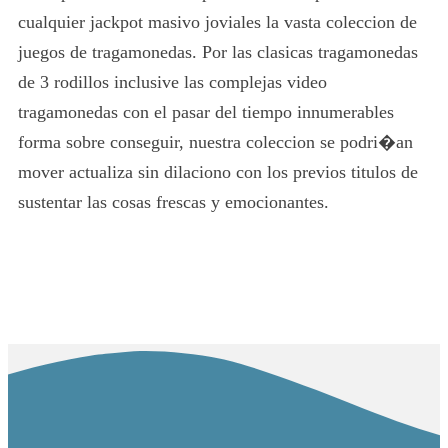
cualquier jackpot masivo joviales la vasta coleccion de
juegos de tragamonedas. Por las clasicas tragamonedas
de 3 rodillos inclusive las complejas video
tragamonedas con el pasar del tiempo innumerables
forma sobre conseguir, nuestra coleccion se podri�an
mover actualiza sin dilaciono con los previos titulos de
sustentar las cosas frescas y emocionantes.