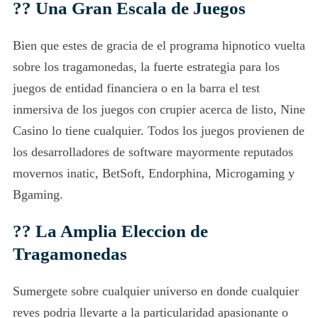
?? Una Gran Escala de Juegos
Bien que estes de gracia de el programa hipnotico vuelta
sobre los tragamonedas, la fuerte estrategia para los
juegos de entidad financiera o en la barra el test
inmersiva de los juegos con crupier acerca de listo, Nine
Casino lo tiene cualquier. Todos los juegos provienen de
los desarrolladores de software mayormente reputados
movernos inatic, BetSoft, Endorphina, Microgaming y
Bgaming.
?? La Amplia Eleccion de
Tragamonedas
Sumergete sobre cualquier universo en donde cualquier
reves podria llevarte a la particularidad apasionante o