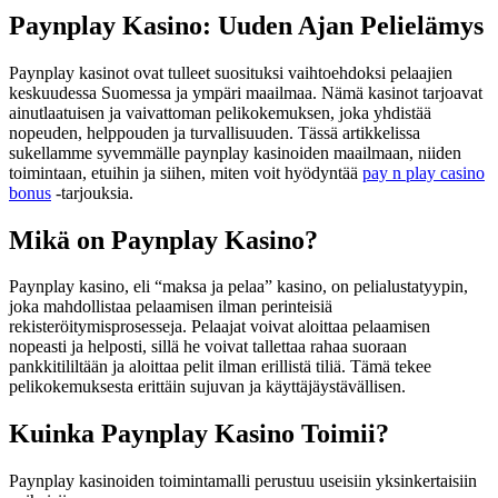
Paynplay Kasino: Uuden Ajan Pelielämys
Paynplay kasinot ovat tulleet suosituksi vaihtoehdoksi pelaajien
keskuudessa Suomessa ja ympäri maailmaa. Nämä kasinot tarjoavat
ainutlaatuisen ja vaivattoman pelikokemuksen, joka yhdistää
nopeuden, helppouden ja turvallisuuden. Tässä artikkelissa
sukellamme syvemmälle paynplay kasinoiden maailmaan, niiden
toimintaan, etuihin ja siihen, miten voit hyödyntää
pay n play casino
bonus
-tarjouksia.
Mikä on Paynplay Kasino?
Paynplay kasino, eli “maksa ja pelaa” kasino, on pelialustatyypin,
joka mahdollistaa pelaamisen ilman perinteisiä
rekisteröitymisprosesseja. Pelaajat voivat aloittaa pelaamisen
nopeasti ja helposti, sillä he voivat tallettaa rahaa suoraan
pankkitililtään ja aloittaa pelit ilman erillistä tiliä. Tämä tekee
pelikokemuksesta erittäin sujuvan ja käyttäjäystävällisen.
Kuinka Paynplay Kasino Toimii?
Paynplay kasinoiden toimintamalli perustuu useisiin yksinkertaisiin