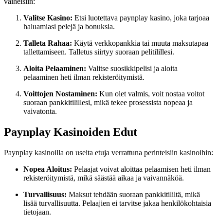
vaiheisiin:
Valitse Kasino:
Etsi luotettava paynplay kasino, joka tarjoaa
haluamiasi pelejä ja bonuksia.
Talleta Rahaa:
Käytä verkkopankkia tai muuta maksutapaa
tallettamiseen. Talletus siirtyy suoraan pelitilillesi.
Aloita Pelaaminen:
Valitse suosikkipelisi ja aloita
pelaaminen heti ilman rekisteröitymistä.
Voittojen Nostaminen:
Kun olet valmis, voit nostaa voitot
suoraan pankkitilillesi, mikä tekee prosessista nopeaa ja
vaivatonta.
Paynplay Kasinoiden Edut
Paynplay kasinoilla on useita etuja verrattuna perinteisiin kasinoihin:
Nopea Aloitus:
Pelaajat voivat aloittaa pelaamisen heti ilman
rekisteröitymistä, mikä säästää aikaa ja vaivannäköä.
Turvallisuus:
Maksut tehdään suoraan pankkitililtä, mikä
lisää turvallisuutta. Pelaajien ei tarvitse jakaa henkilökohtaisia
tietojaan.