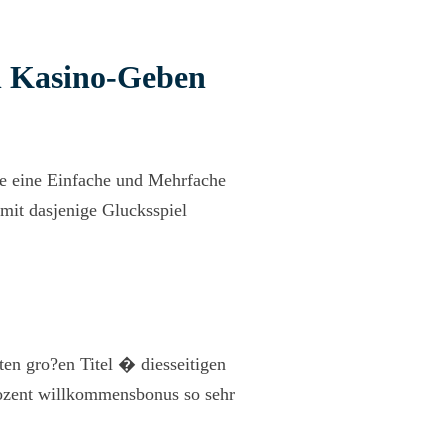
n Kasino-Geben
die eine Einfache und Mehrfache
amit dasjenige Glucksspiel
en gro?en Titel � diesseitigen
rozent willkommensbonus so sehr