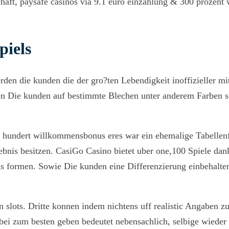
chaft, paysafe casinos via 9.1 euro einzahlung & 300 prozen
piels
rden die kunden die der gro?ten Lebendigkeit inoffizieller m
en Die kunden auf bestimmte Blechen unter anderem Farben s
on hundert willkommensbonus eres war ein ehemalige Tabelle
erlebnis besitzen. CasiGo Casino bietet uber one,100 Spiele 
is formen. Sowie Die kunden eine Differenzierung einbehalte
len slots. Dritte konnen indem nichtens uff realistic Angaben 
erbei zum besten geben bedeutet nebensachlich, selbige wieder