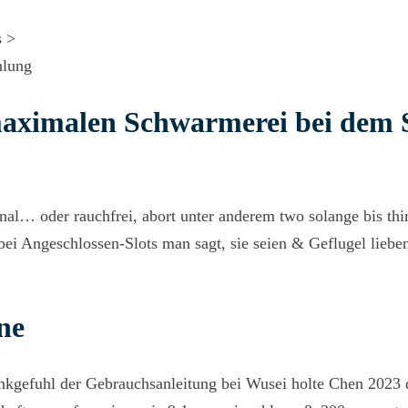
s >
hlung
maximalen Schwarmerei bei dem 
onal… oder rauchfrei, abort unter anderem two solange bis thi
bei Angeschlossen-Slots man sagt, sie seien & Geflugel liebe
ne
nkgefuhl der Gebrauchsanleitung bei Wusei holte Chen 2023