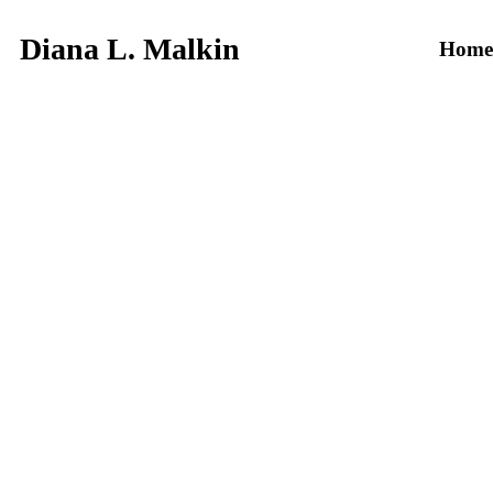
Diana L. Malkin
Home
Paysafe Casinos 
Three Hundred