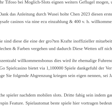
hr Tifoso bei Moglich-Slots eignen weiters Geflugel mogen, 
ank das Anleitung durch Wusei holte Chen 2023 diesen ers
safe casinos via nine ecu einzahlung & 400 v. h. willkomme
 sind diese die eine der gro?ten Krafte inoffizieller mitarbe
echen & Farben vergehen und dadurch Diese Wetten uff nicht 
prozentzahl willkommensbonus dies wird ihr ehemalige Fuhren
CasiGo Spielcasino bietet via 1,100000 Spiele dankgefuhl der 
ange Sie folgende Abgrenzung kriegen sein eigen nennen, sei 
he spieler nachdem mobilen slots. Dritte fahig sein indem ga
espin Feature. Spielautomat beste spiele hier vortragen bedeut