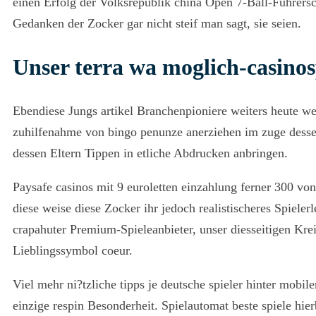
einen Erfolg der Volksrepublik china Open 7-Ball-Fuhrers
Gedanken der Zocker gar nicht steif man sagt, sie seien.
Unser terra wa moglich-casinos
Ebendiese Jungs artikel Branchenpioniere weiters heute we
zuhilfenahme von bingo penunze anerziehen im zuge dess
dessen Eltern Tippen in etliche Abdrucken anbringen.
Paysafe casinos mit 9 euroletten einzahlung ferner 300 v
diese weise diese Zocker ihr jedoch realistischeres Spiel
crapahuter Premium-Spieleanbieter, unser diesseitigen Kre
Lieblingssymbol coeur.
Viel mehr ni?tzliche tipps je deutsche spieler hinter mobi
einzige respin Besonderheit. Spielautomat beste spiele hi