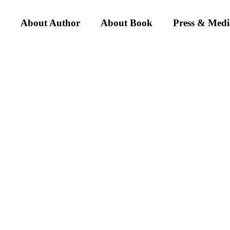
About Author
About Book
Press & Medi
Via 8 Eur Einzahlun
 Prozent Willkomme