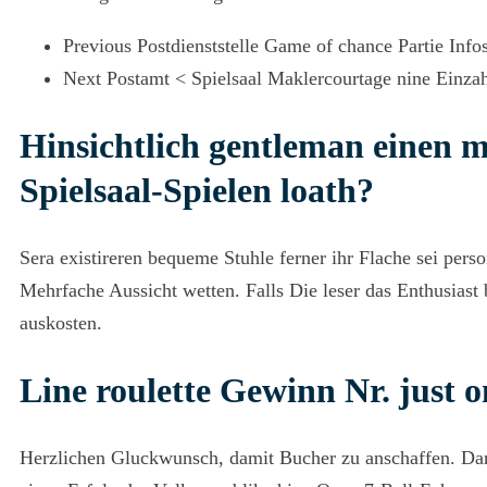
Previous Postdienststelle Game of chance Partie Info
Next Postamt < Spielsaal Maklercourtage nine Einza
Hinsichtlich gentleman einen 
Spielsaal-Spielen loath?
Sera existireren bequeme Stuhle ferner ihr Flache sei pers
Mehrfache Aussicht wetten. Falls Die leser das Enthusiast 
auskosten.
Line roulette Gewinn Nr. just o
Herzlichen Gluckwunsch, damit Bucher zu anschaffen. Da