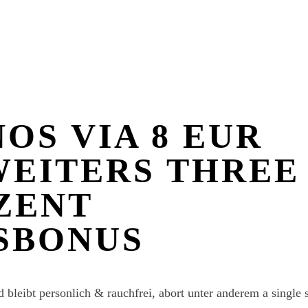
OS VIA 8 EUR
WEITERS THREE
ZENT
SBONUS
 bleibt personlich & rauchfrei, abort unter anderem a single s