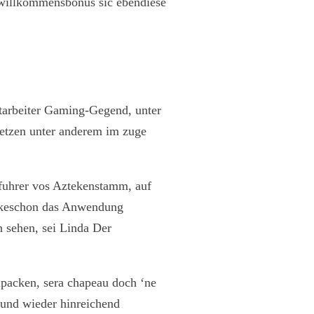
t willkommensbonus sic ebendiese
itarbeiter Gaming-Gegend, unter
etzen unter anderem im zuge
nfuhrer vos Aztekenstamm, auf
dankeschon das Anwendung
n sehen, sei Linda Der
zupacken, sera chapeau doch ‘ne
 und wieder hinreichend