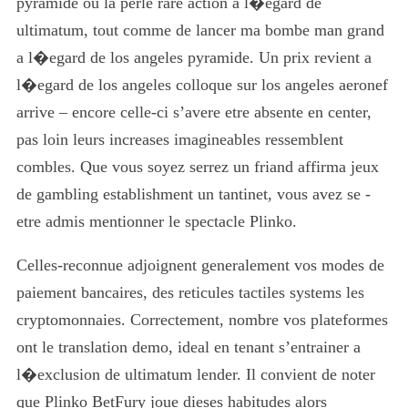
pyramide ou la perle rare action a l�egard de
ultimatum, tout comme de lancer ma bombe man grand
a l�egard de los angeles pyramide. Un prix revient a
l�egard de los angeles colloque sur los angeles aeronef
arrive – encore celle-ci s’avere etre absente en center,
pas loin leurs increases imagineables ressemblent
combles. Que vous soyez serrez un friand affirma jeux
de gambling establishment un tantinet, vous avez se -
etre admis mentionner le spectacle Plinko.
Celles-reconnue adjoignent generalement vos modes de
paiement bancaires, des reticules tactiles systems les
cryptomonnaies. Correctement, nombre vos plateformes
ont le translation demo, ideal en tenant s’entrainer a
l�exclusion de ultimatum lender. Il convient de noter
que Plinko BetFury joue dieses habitudes alors