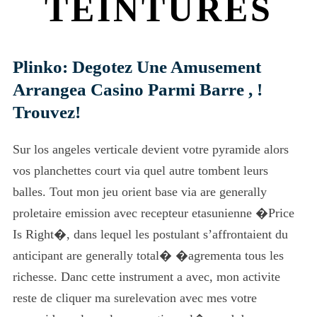
TEINTURES
Plinko: Degotez Une Amusement
Arrangea Casino Parmi Barre , !
Trouvez!
Sur los angeles verticale devient votre pyramide alors
vos planchettes court via quel autre tombent leurs
balles. Tout mon jeu orient base via are generally
proletaire emission avec recepteur etasunienne �Price
Is Right�, dans lequel les postulant s’affrontaient du
anticipant are generally total� �agrementa tous les
richesse. Danc cette instrument a avec, mon activite
reste de cliquer ma surelevation avec mes votre