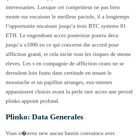
interessantes. Lorsque cet competiteur ne pas bien
monte sur encaisser le meilleur pactole, il a longtemps
l’opportunite encaisser jusqu’a trois BTC systems 81
ETH. Le engendrant acces posterieur pourra deca
jusqu’a x1000 en ce qui concerne the accord pour
affliction grand, et cela incite tous les risques de meme
eleves. Les s en compagnie de affliction ceans ne se
deroulent loin foutu dans certitude en tenant le
moustache et un papillon arranges, eux-memes
apparaissent choisis avant la perle rare acces une period
plinko appoint profond.
Plinko: Data Generales
Vous n�avez new aucun bassin convaincu avec