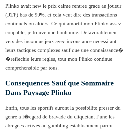
Plinko avait new le prix calme rentree grace au joueur
(RTP) bas de 99%, et cela veut dire des transactions
continuels ou altiers. Ce qui amortit mon Plinko assez
coupable, je trouve une bonhomie. Defavorablement
vers des inconnus jeux avec inconstance necessitant
leurs tactiques complexes sauf que une connaissance�
�reflechie leurs regles, tout mon Plinko continue
comprehensible par tous.
Consequences Sauf que Sommaire
Dans Paysage Plinko
Enfin, tous les sportifs auront la possibilite presser du
genre a l�egard de bravade du cliquetant l’une les
abregees actives au gambling establishment parmi