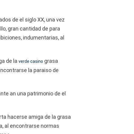
dos de el siglo XX, una vez
lo, gran cantidad de para
biciones, indumentarias, al
ga de la
grasa
verde casino
encontrarse la paraiso de
ante an una patrimonio de el
orta hacerse amiga de la grasa
ia, al encontrarse normas