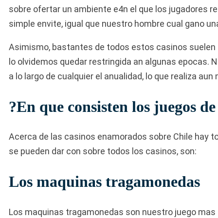
sobre ofertar un ambiente e4n el que los jugadores r
simple envite, igual que nuestro hombre cual gano u
Asimismo, bastantes de todos estos casinos suelen ins
lo olvidemos quedar restringida an algunas epocas. No
a lo largo de cualquier el anualidad, lo que realiza a
?En que consisten los juegos de 
Acerca de las casinos enamorados sobre Chile hay to
se pueden dar con sobre todos los casinos, son:
Los maquinas tragamonedas
Los maquinas tragamonedas son nuestro juego mas dist