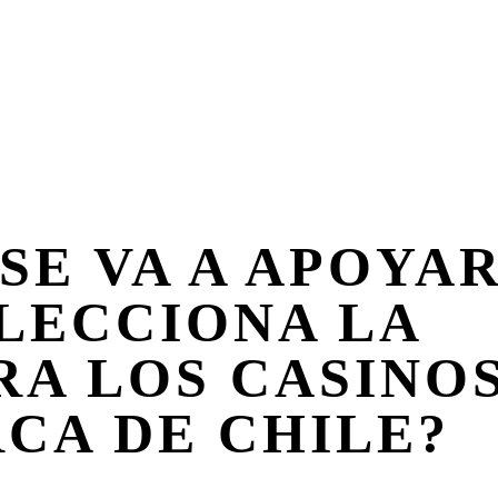
SE VA A APOYA
ELECCIONA LA
RA LOS CASINO
CA DE CHILE?