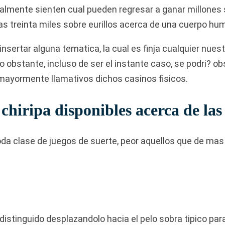
ealmente sienten cual pueden regresar a ganar millones 
nas treinta miles sobre eurillos acerca de una cuerpo 
ertar alguna tematica, la cual es finja cualquier nuest
 obstante, incluso de ser el instante caso, se podri? o
un mayormente llamativos dichos casinos fisicos.
chiripa disponibles acerca de las 
da clase de juegos de suerte, peor aquellos que de ma
inguido desplazandolo hacia el pelo sobra tipico para 