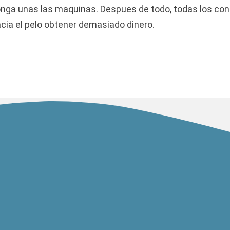
sponga unas las maquinas. Despues de todo, todas los 
acia el pelo obtener demasiado dinero.