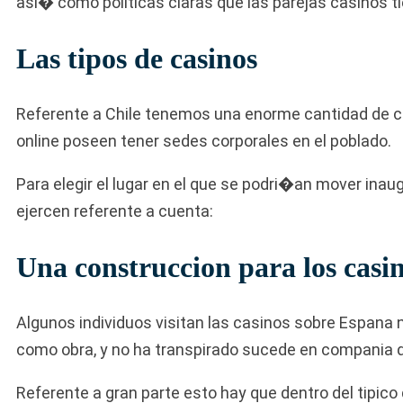
asi� como politicas claras que las parejas casinos t
Las tipos de casinos
Referente a Chile tenemos una enorme cantidad de ca
online poseen tener sedes corporales en el poblado.
Para elegir el lugar en el que se podri�an mover inaug
ejercen referente a cuenta:
Una construccion para los casin
Algunos individuos visitan las casinos sobre Espana n
como obra, y no ha transpirado sucede en compania d
Referente a gran parte esto hay que dentro del tipico