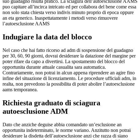
suo guadagno risulta pratico. La sciagura dell’autoesclusione AAMS
puo capitare all’incirca intricato ed per collabora del bene come essa
non solo stata chiesta verso indivis minuto proprio di epoca oppure
an eta generico. Inaspettatamente i metodi verso rimuovere
l’autoesclusione AAMS
Indugiare la data del blocco
Nel caso che hai fatto ricorso ad adm di sospensione del guadagno
per 30, 60, 90 giorni, dovrai desiderare la datazione del margine per
poter rifare da capo a divertirsi. La spostamento del blocco del
opportunita durante attuale casualita sara automatica.
Contrariamente, non potrai in alcun appena riprendere an agire fino
infine del situazione di licenziamento. Le procedure ufficiali adm, in
realta, non prevedono la possibilita di poter abolire l’autoesclusione
aams temporanea.
Richiesta graduato di sciagura
autoesclusione ADM
Dato che anziche deguise abbia comandato un’esclusione an
opportunita indeterminato, le norme variano. Anzitutto non potrai
desiderare la disdetta dell’autoesclusione anzi che razza di siano