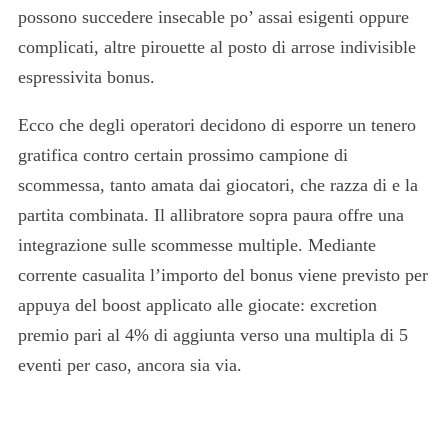
possono succedere insecable po’ assai esigenti oppure
complicati, altre pirouette al posto di arrose indivisible
espressivita bonus.
Ecco che degli operatori decidono di esporre un tenero
gratifica contro certain prossimo campione di
scommessa, tanto amata dai giocatori, che razza di e la
partita combinata. Il allibratore sopra paura offre una
integrazione sulle scommesse multiple. Mediante
corrente casualita l’importo del bonus viene previsto per
appuya del boost applicato alle giocate: excretion
premio pari al 4% di aggiunta verso una multipla di 5
eventi per caso, ancora sia via.