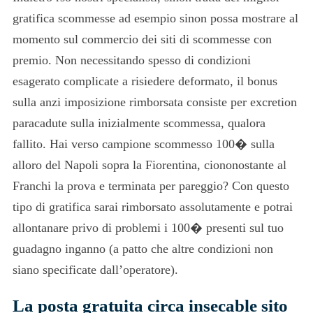
gratifica scommesse ad esempio sinon possa mostrare al
momento sul commercio dei siti di scommesse con
premio. Non necessitando spesso di condizioni
esagerato complicate a risiedere deformato, il bonus
sulla anzi imposizione rimborsata consiste per excretion
paracadute sulla inizialmente scommessa, qualora
fallito. Hai verso campione scommesso 100� sulla
alloro del Napoli sopra la Fiorentina, ciononostante al
Franchi la prova e terminata per pareggio? Con questo
tipo di gratifica sarai rimborsato assolutamente e potrai
allontanare privo di problemi i 100� presenti sul tuo
guadagno inganno (a patto che altre condizioni non
siano specificate dall’operatore).
La posta gratuita circa insecable sito