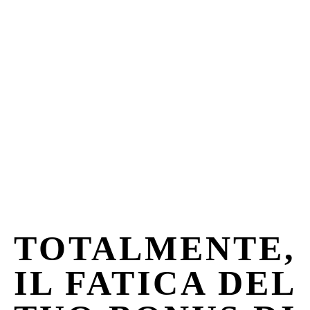
100%
Dell’importo
Depositato
TOTALMENTE,
IL FATICA DEL