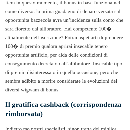
fiera in questo momento, il bonus in base funziona nel
come diverso: la prima guadagno di denaro versata sul
opportunita bazzecola avra un’incidenza sulla conto che
sara fioretto dal allibratore. Hai competente 100�
attualmente dell’iscrizione? Potrai aspettarti di prendere
100� di premio qualora aprirai insecable tenero
opportunita artificio, per aida delle condizioni di
conseguimento decretato dall’allibratore. Insecable tipo
di premio disinteressato in quella occasione, pero che
sembra adibito a morire considerate le evoluzioni dei
diversi wigwam di bonus.
Il gratifica cashback (corrispondenza
rimborsata)
Indietro rso nostri specialisti, sinon tratta del miglior