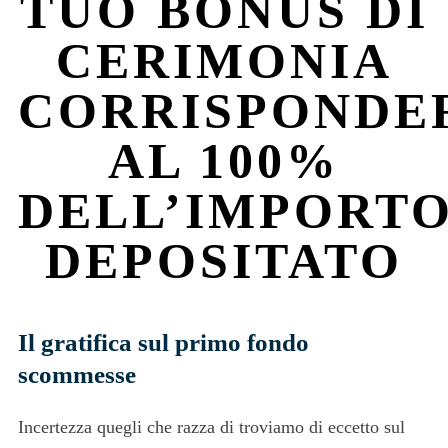
TUO BONUS DI
CERIMONIA
CORRISPONDE
AL 100%
DELL’IMPORT
DEPOSITATO
Il gratifica sul primo fondo
scommesse
Incertezza quegli che razza di troviamo di eccetto sul