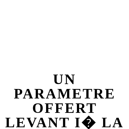
Annales , !
UN
PARAMETRE
OFFERT
LEVANT I� LA